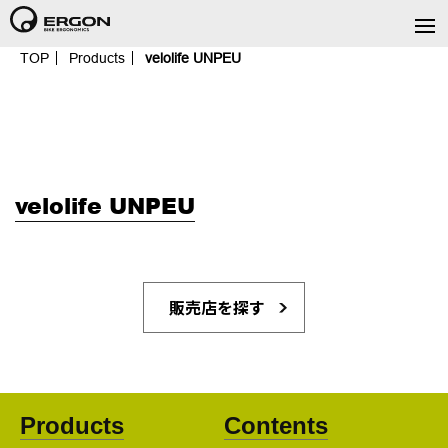
TOP
Products
velolife UNPEU
velolife UNPEU
販売店を探す
Products
Contents