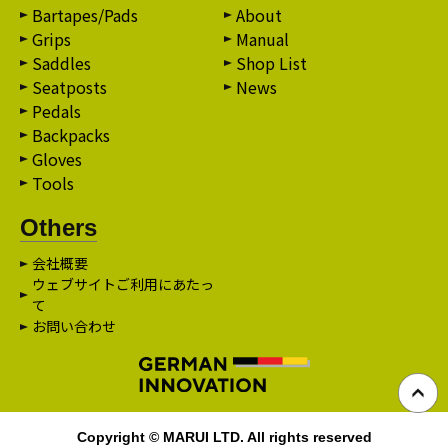
Bartapes/Pads
About
Grips
Manual
Saddles
Shop List
Seatposts
News
Pedals
Backpacks
Gloves
Tools
Others
会社概要
ウェブサイトご利用にあたっ
て
お問い合わせ
Copyright © MARUI LTD. All rights reserved