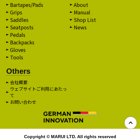
Bartapes/Pads
About
Grips
Manual
Saddles
Shop List
Seatposts
News
Pedals
Backpacks
Gloves
Tools
Others
会社概要
ウェブサイトご利用にあたっ
て
お問い合わせ
Copyright © MARUI LTD. All rights reserved