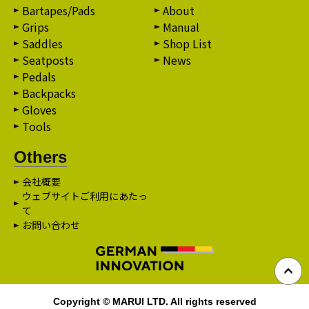
Bartapes/Pads
About
Grips
Manual
Saddles
Shop List
Seatposts
News
Pedals
Backpacks
Gloves
Tools
Others
会社概要
ウェブサイトご利用にあたっ
て
お問い合わせ
Copyright © MARUI LTD. All rights reserved