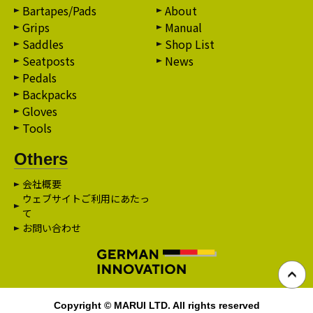
Bartapes/Pads
About
Grips
Manual
Saddles
Shop List
Seatposts
News
Pedals
Backpacks
Gloves
Tools
Others
会社概要
ウェブサイトご利用にあたっ
て
お問い合わせ
Copyright © MARUI LTD. All rights reserved