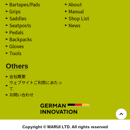
Bartapes/Pads
About
Grips
Manual
Saddles
Shop List
Seatposts
News
Pedals
Backpacks
Gloves
Tools
Others
会社概要
ウェブサイトご利用にあたっ
て
お問い合わせ
Copyright © MARUI LTD. All rights reserved