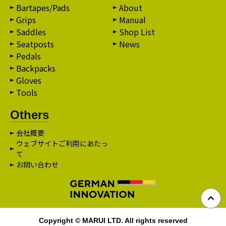
Bartapes/Pads
About
Grips
Manual
Saddles
Shop List
Seatposts
News
Pedals
Backpacks
Gloves
Tools
Others
会社概要
ウェブサイトご利用にあたっ
て
お問い合わせ
Copyright © MARUI LTD. All rights reserved