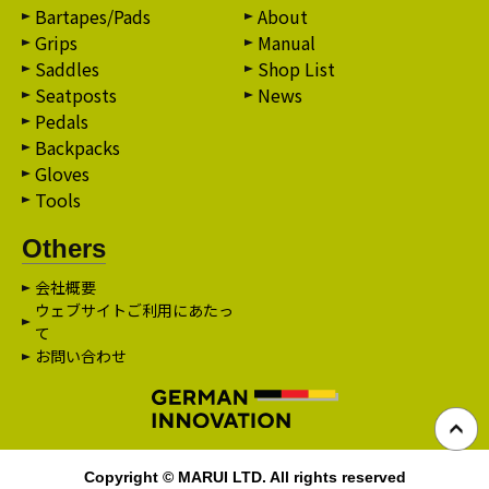
Bartapes/Pads
About
Grips
Manual
Saddles
Shop List
Seatposts
News
Pedals
Backpacks
Gloves
Tools
Others
会社概要
ウェブサイトご利用にあたっ
て
お問い合わせ
Copyright © MARUI LTD. All rights reserved