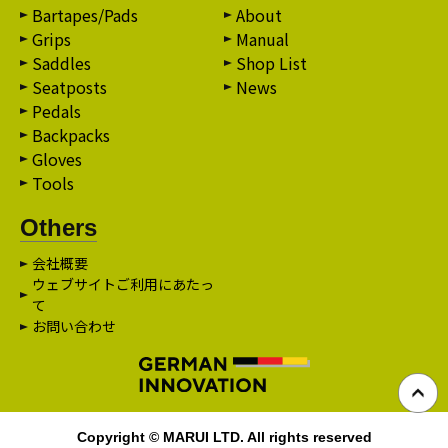
Bartapes/Pads
About
Grips
Manual
Saddles
Shop List
Seatposts
News
Pedals
Backpacks
Gloves
Tools
Others
会社概要
ウェブサイトご利用にあたっ
て
お問い合わせ
Copyright © MARUI LTD. All rights reserved