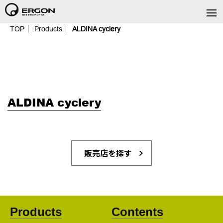
TOP
Products
ALDINA cyclery
ALDINA cyclery
販売店を探す
Products
Contents