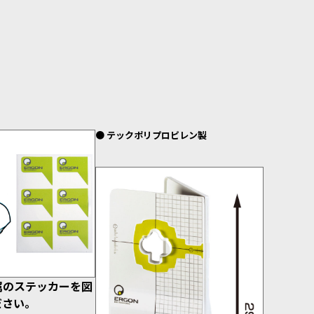
● テックポリプロピレン製
属のステッカーを図
ださい。