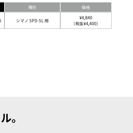
種別
価格
¥4,840
6
シマノ SPD-SL 用
（税抜¥4,400）
ール。