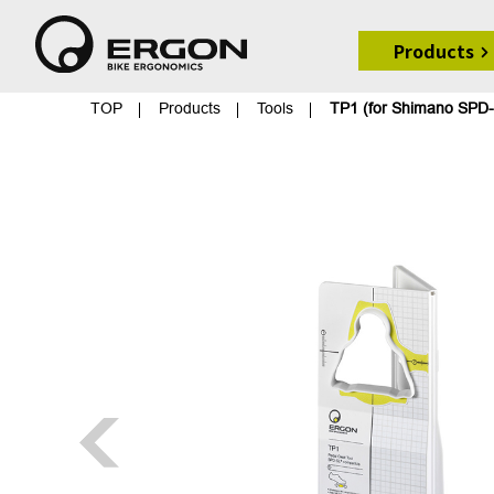
Products
TOP
Products
Tools
TP1 (for Shimano SP