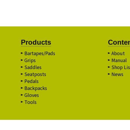
Products
Conte
Bartapes/Pads
About
Grips
Manual
Saddles
Shop Lis
Seatposts
News
Pedals
Backpacks
Gloves
Tools