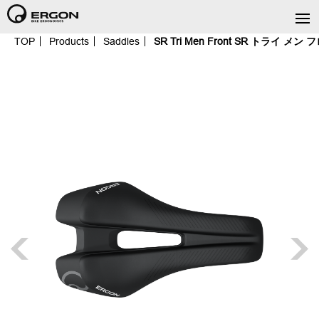
TOP
Products
Saddles
SR Tri Men Front SR トライ メン