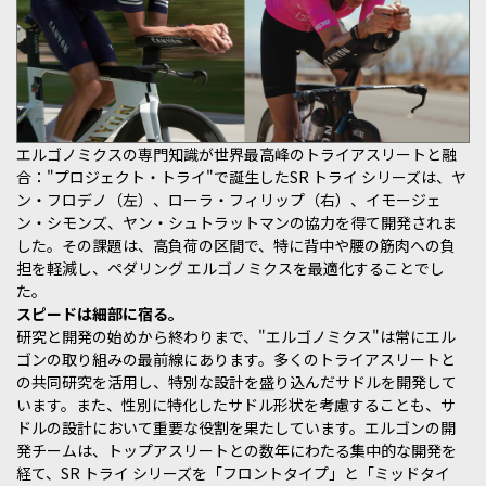
エルゴノミクスの専門知識が世界最高峰のトライアスリートと融
合："プロジェクト・トライ"で誕生したSR トライ シリーズは、ヤ
ン・フロデノ（左）、ローラ・フィリップ（右）、イモージェ
ン・シモンズ、ヤン・シュトラットマンの協力を得て開発されま
した。その課題は、高負荷の区間で、特に背中や腰の筋肉への負
担を軽減し、ペダリング エルゴノミクスを最適化することでし
た。
スピードは細部に宿る。
研究と開発の始めから終わりまで、"エルゴノミクス"は常にエル
ゴンの取り組みの最前線にあります。多くのトライアスリートと
の共同研究を活用し、特別な設計を盛り込んだサドルを開発して
います。また、性別に特化したサドル形状を考慮することも、サ
ドルの設計において重要な役割を果たしています。エルゴンの開
発チームは、トップアスリートとの数年にわたる集中的な開発を
経て、SR トライ シリーズを「フロントタイプ」と「ミッドタイ