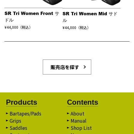
SR Tri Women Front サ
SR Tri Women Mid サド
ドル
ル
¥44,000（税込）
¥44,000（税込）
販売店を探す
Products
Contents
Bartapes/Pads
About
Grips
Manual
Saddles
Shop List