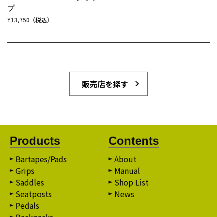
プ
¥13,750（税込）
販売店を探す
Products
Contents
Bartapes/Pads
About
Grips
Manual
Saddles
Shop List
Seatposts
News
Pedals