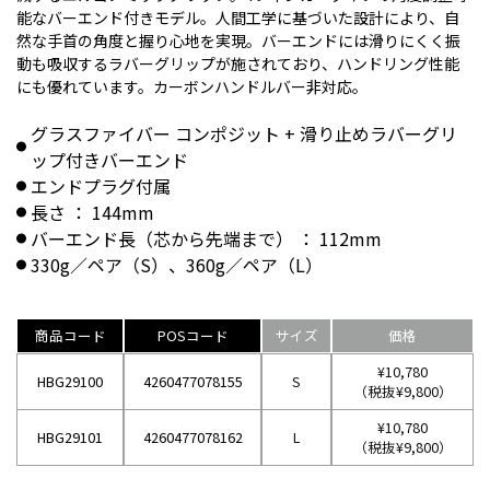
能なバーエンド付きモデル。人間工学に基づいた設計により、自
然な手首の角度と握り心地を実現。バーエンドには滑りにくく振
動も吸収するラバーグリップが施されており、ハンドリング性能
にも優れています。カーボンハンドルバー非対応。
グラスファイバー コンポジット + 滑り止めラバーグリ
ップ付きバーエンド
エンドプラグ付属
長さ ： 144mm
バーエンド長（芯から先端まで） ： 112mm
330g／ペア（S）、360g／ペア（L）
商品コード
POSコード
サイズ
価格
¥10,780
HBG29100
4260477078155
S
（税抜¥9,800）
¥10,780
HBG29101
4260477078162
L
（税抜¥9,800）