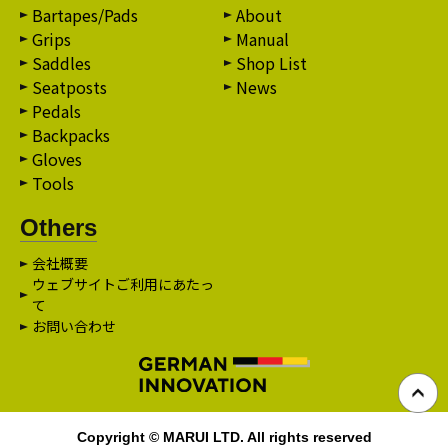
Bartapes/Pads
About
Grips
Manual
Saddles
Shop List
Seatposts
News
Pedals
Backpacks
Gloves
Tools
Others
会社概要
ウェブサイトご利用にあたっ
て
お問い合わせ
Copyright © MARUI LTD. All rights reserved