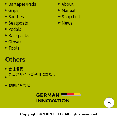
Bartapes/Pads
About
Grips
Manual
Saddles
Shop List
Seatposts
News
Pedals
Backpacks
Gloves
Tools
Others
会社概要
ウェブサイトご利用にあたっ
て
お問い合わせ
Copyright © MARUI LTD. All rights reserved