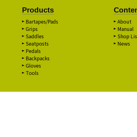
Products
Conte
Bartapes/Pads
About
Grips
Manual
Saddles
Shop Lis
Seatposts
News
Pedals
Backpacks
Gloves
Tools