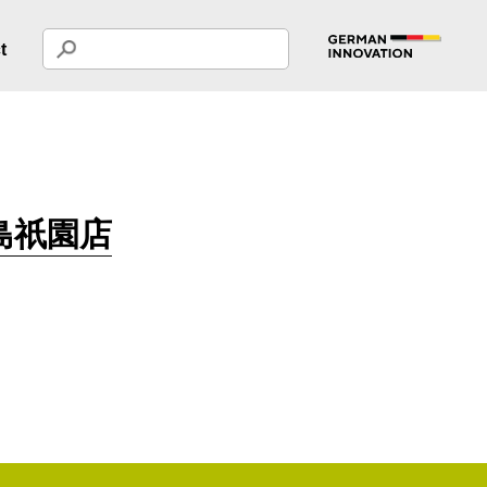
t
広島祇園店