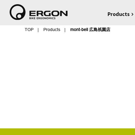
Products
TOP
Products
mont-bell 広島祇園店