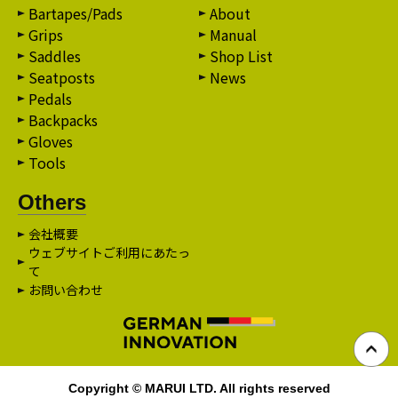
Bartapes/Pads
About
Grips
Manual
Saddles
Shop List
Seatposts
News
Pedals
Backpacks
Gloves
Tools
Others
会社概要
ウェブサイトご利用にあたっ
て
お問い合わせ
Copyright © MARUI LTD. All rights reserved