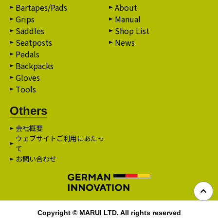
Bartapes/Pads
About
Grips
Manual
Saddles
Shop List
Seatposts
News
Pedals
Backpacks
Gloves
Tools
Others
会社概要
ウェブサイトご利用にあたっ
て
お問い合わせ
Copyright © MARUI LTD. All rights reserved