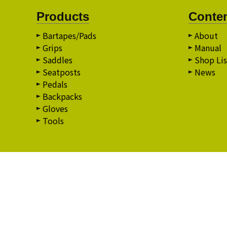
Products
Conte
Bartapes/Pads
About
Grips
Manual
Saddles
Shop Lis
Seatposts
News
Pedals
Backpacks
Gloves
Tools