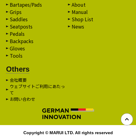
Bartapes/Pads
About
Grips
Manual
Saddles
Shop List
Seatposts
News
Pedals
Backpacks
Gloves
Tools
Others
会社概要
ウェブサイトご利用にあたっ
て
お問い合わせ
Copyright © MARUI LTD. All rights reserved