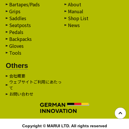
Bartapes/Pads
About
Grips
Manual
Saddles
Shop List
Seatposts
News
Pedals
Backpacks
Gloves
Tools
Others
会社概要
ウェブサイトご利用にあたっ
て
お問い合わせ
Copyright © MARUI LTD. All rights reserved