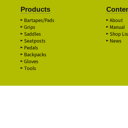
Products
Conte
Bartapes/Pads
About
Grips
Manual
Saddles
Shop Lis
Seatposts
News
Pedals
Backpacks
Gloves
Tools