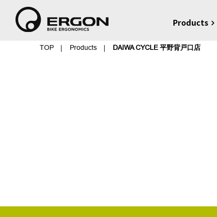
Products
TOP
Products
DAIWA CYCLE 平野背戸口店