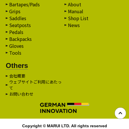
Bartapes/Pads
About
Grips
Manual
Saddles
Shop List
Seatposts
News
Pedals
Backpacks
Gloves
Tools
Others
会社概要
ウェブサイトご利用にあたっ
て
お問い合わせ
Copyright © MARUI LTD. All rights reserved