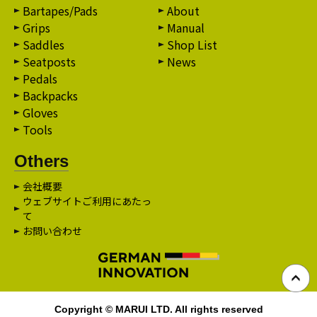
Bartapes/Pads
About
Grips
Manual
Saddles
Shop List
Seatposts
News
Pedals
Backpacks
Gloves
Tools
Others
会社概要
ウェブサイトご利用にあたっ
て
お問い合わせ
Copyright © MARUI LTD. All rights reserved