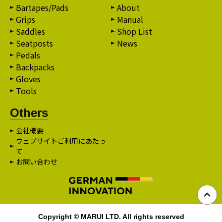
Bartapes/Pads
About
Grips
Manual
Saddles
Shop List
Seatposts
News
Pedals
Backpacks
Gloves
Tools
Others
会社概要
ウェブサイトご利用にあたっ
て
お問い合わせ
Copyright © MARUI LTD. All rights reserved