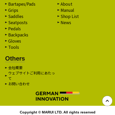
Bartapes/Pads
About
Grips
Manual
Saddles
Shop List
Seatposts
News
Pedals
Backpacks
Gloves
Tools
Others
会社概要
ウェブサイトご利用にあたっ
て
お問い合わせ
Copyright © MARUI LTD. All rights reserved