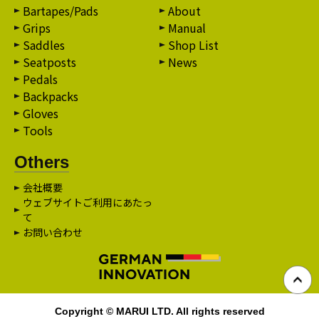
Bartapes/Pads
About
Grips
Manual
Saddles
Shop List
Seatposts
News
Pedals
Backpacks
Gloves
Tools
Others
会社概要
ウェブサイトご利用にあたっ
て
お問い合わせ
Copyright © MARUI LTD. All rights reserved