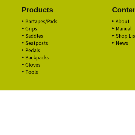
Products
Conte
Bartapes/Pads
About
Grips
Manual
Saddles
Shop Lis
Seatposts
News
Pedals
Backpacks
Gloves
Tools