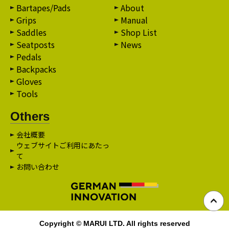
Bartapes/Pads
About
Grips
Manual
Saddles
Shop List
Seatposts
News
Pedals
Backpacks
Gloves
Tools
Others
会社概要
ウェブサイトご利用にあたっ
て
お問い合わせ
Copyright © MARUI LTD. All rights reserved