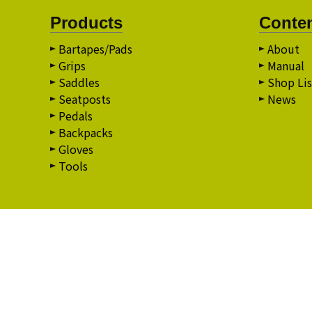
Products
Conte
Bartapes/Pads
About
Grips
Manual
Saddles
Shop Lis
Seatposts
News
Pedals
Backpacks
Gloves
Tools