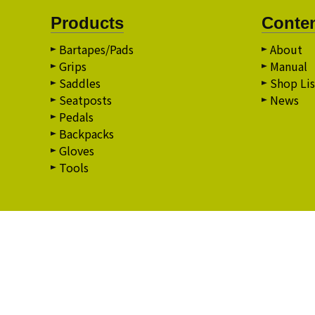
Products
Conte
Bartapes/Pads
About
Grips
Manual
Saddles
Shop Lis
Seatposts
News
Pedals
Backpacks
Gloves
Tools