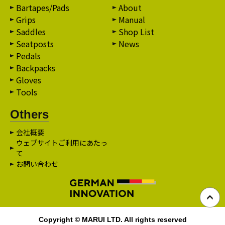
Bartapes/Pads
About
Grips
Manual
Saddles
Shop List
Seatposts
News
Pedals
Backpacks
Gloves
Tools
Others
会社概要
ウェブサイトご利用にあたっ
て
お問い合わせ
Copyright © MARUI LTD. All rights reserved