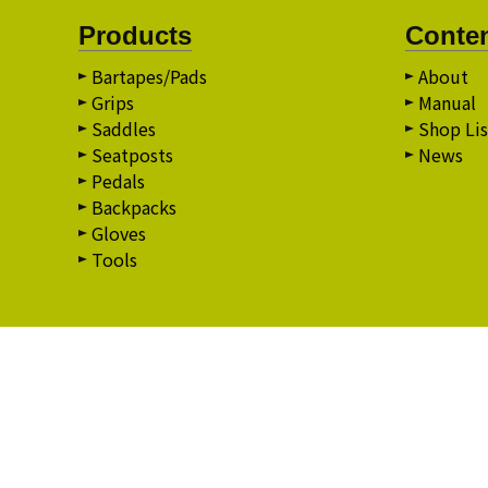
Products
Conte
Bartapes/Pads
About
Grips
Manual
Saddles
Shop Lis
Seatposts
News
Pedals
Backpacks
Gloves
Tools