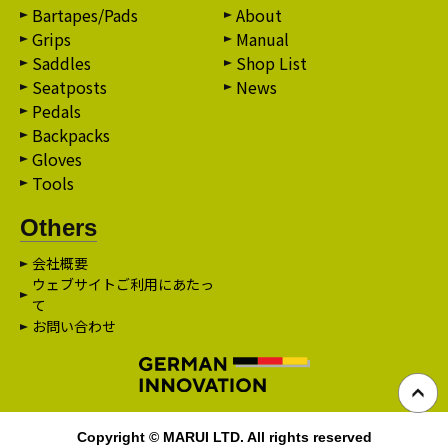
Bartapes/Pads
About
Grips
Manual
Saddles
Shop List
Seatposts
News
Pedals
Backpacks
Gloves
Tools
Others
会社概要
ウェブサイトご利用にあたっ
て
お問い合わせ
Copyright © MARUI LTD. All rights reserved