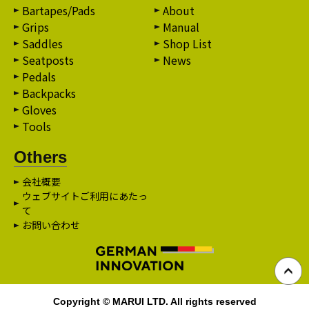
Bartapes/Pads
About
Grips
Manual
Saddles
Shop List
Seatposts
News
Pedals
Backpacks
Gloves
Tools
Others
会社概要
ウェブサイトご利用にあたっ
て
お問い合わせ
Copyright © MARUI LTD. All rights reserved