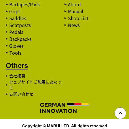
Bartapes/Pads
About
Grips
Manual
Saddles
Shop List
Seatposts
News
Pedals
Backpacks
Gloves
Tools
Others
会社概要
ウェブサイトご利用にあたっ
て
お問い合わせ
Copyright © MARUI LTD. All rights reserved