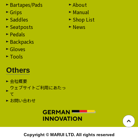
Bartapes/Pads
About
Grips
Manual
Saddles
Shop List
Seatposts
News
Pedals
Backpacks
Gloves
Tools
Others
会社概要
ウェブサイトご利用にあたっ
て
お問い合わせ
Copyright © MARUI LTD. All rights reserved