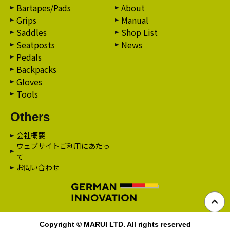
Bartapes/Pads
About
Grips
Manual
Saddles
Shop List
Seatposts
News
Pedals
Backpacks
Gloves
Tools
Others
会社概要
ウェブサイトご利用にあたっ
て
お問い合わせ
Copyright © MARUI LTD. All rights reserved