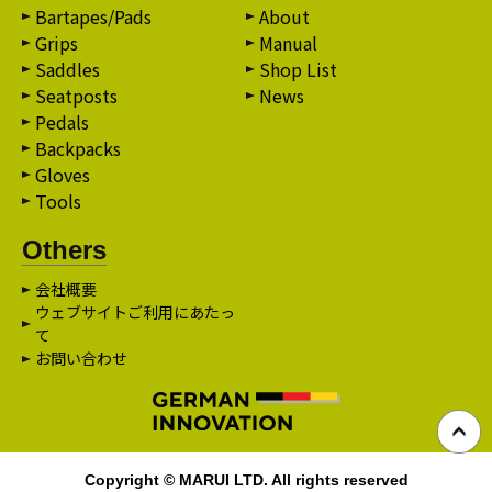
Bartapes/Pads
About
Grips
Manual
Saddles
Shop List
Seatposts
News
Pedals
Backpacks
Gloves
Tools
Others
会社概要
ウェブサイトご利用にあたっ
て
お問い合わせ
Copyright © MARUI LTD. All rights reserved