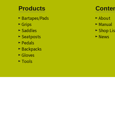
Products
Conte
Bartapes/Pads
About
Grips
Manual
Saddles
Shop Lis
Seatposts
News
Pedals
Backpacks
Gloves
Tools