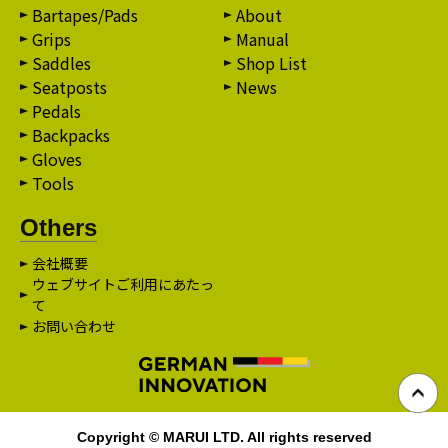
Bartapes/Pads
About
Grips
Manual
Saddles
Shop List
Seatposts
News
Pedals
Backpacks
Gloves
Tools
Others
会社概要
ウェブサイトご利用にあたっ
て
お問い合わせ
Copyright © MARUI LTD. All rights reserved