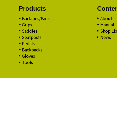
Products
Conte
Bartapes/Pads
About
Grips
Manual
Saddles
Shop Lis
Seatposts
News
Pedals
Backpacks
Gloves
Tools