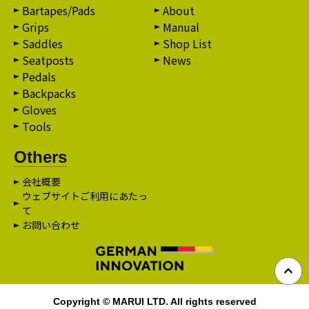
Bartapes/Pads
About
Grips
Manual
Saddles
Shop List
Seatposts
News
Pedals
Backpacks
Gloves
Tools
Others
会社概要
ウェブサイトご利用にあたっ
て
お問い合わせ
Copyright © MARUI LTD. All rights reserved