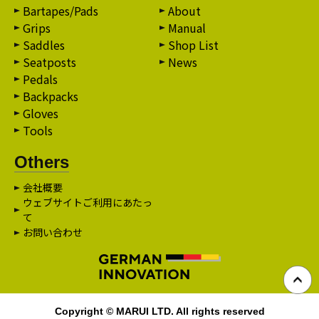
Bartapes/Pads
About
Grips
Manual
Saddles
Shop List
Seatposts
News
Pedals
Backpacks
Gloves
Tools
Others
会社概要
ウェブサイトご利用にあたっ
て
お問い合わせ
Copyright © MARUI LTD. All rights reserved