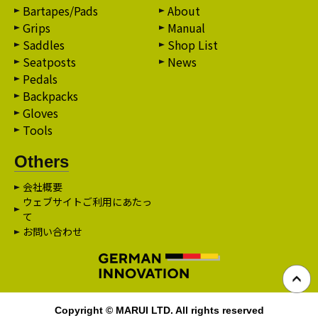
Bartapes/Pads
About
Grips
Manual
Saddles
Shop List
Seatposts
News
Pedals
Backpacks
Gloves
Tools
Others
会社概要
ウェブサイトご利用にあたっ
て
お問い合わせ
Copyright © MARUI LTD. All rights reserved