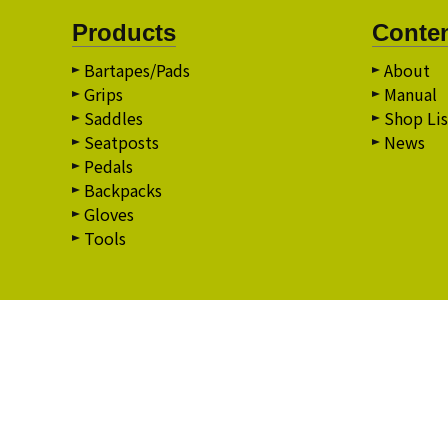
Products
Conte
Bartapes/Pads
About
Grips
Manual
Saddles
Shop Lis
Seatposts
News
Pedals
Backpacks
Gloves
Tools