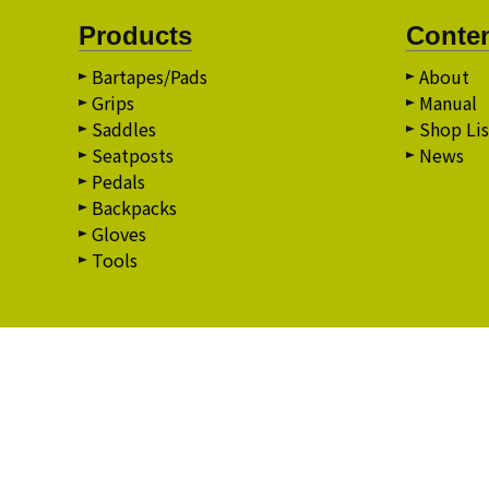
Products
Conte
Bartapes/Pads
About
Grips
Manual
Saddles
Shop Lis
Seatposts
News
Pedals
Backpacks
Gloves
Tools