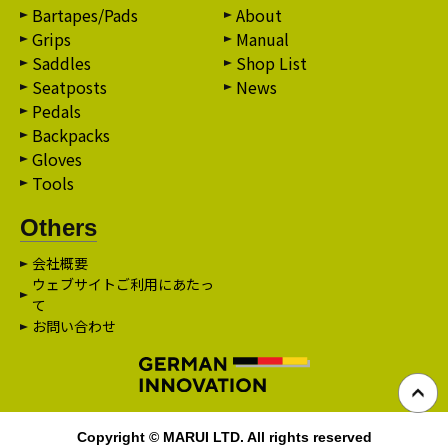
Bartapes/Pads
About
Grips
Manual
Saddles
Shop List
Seatposts
News
Pedals
Backpacks
Gloves
Tools
Others
会社概要
ウェブサイトご利用にあたっ
て
お問い合わせ
Copyright © MARUI LTD. All rights reserved