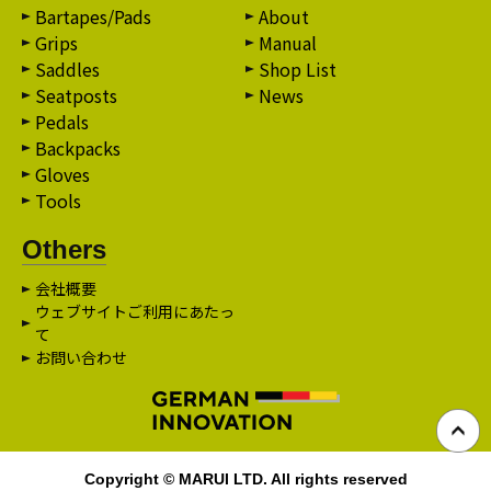
Bartapes/Pads
About
Grips
Manual
Saddles
Shop List
Seatposts
News
Pedals
Backpacks
Gloves
Tools
Others
会社概要
ウェブサイトご利用にあたっ
て
お問い合わせ
Copyright © MARUI LTD. All rights reserved