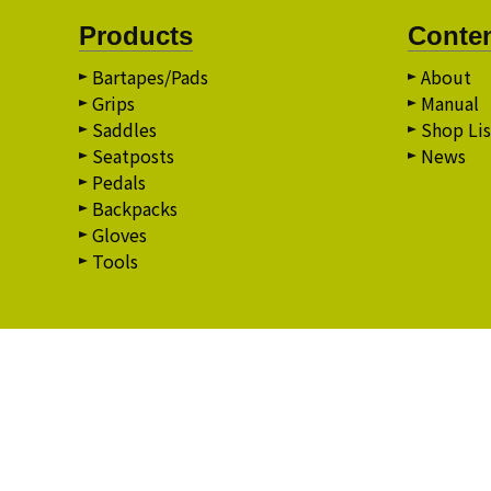
Products
Conte
Bartapes/Pads
About
Grips
Manual
Saddles
Shop Lis
Seatposts
News
Pedals
Backpacks
Gloves
Tools