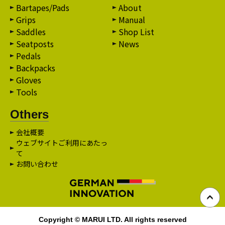
Bartapes/Pads
About
Grips
Manual
Saddles
Shop List
Seatposts
News
Pedals
Backpacks
Gloves
Tools
Others
会社概要
ウェブサイトご利用にあたっ
て
お問い合わせ
Copyright © MARUI LTD. All rights reserved