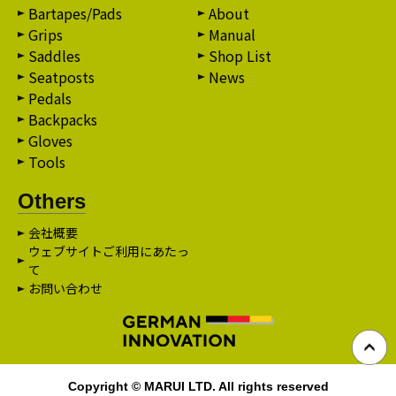
Bartapes/Pads
About
Grips
Manual
Saddles
Shop List
Seatposts
News
Pedals
Backpacks
Gloves
Tools
Others
会社概要
ウェブサイトご利用にあたっ
て
お問い合わせ
Copyright © MARUI LTD. All rights reserved